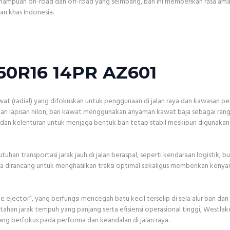
mampuan on-road dan off-road yang seimbang, ban ini memberikan rasa am
lan khas Indonesia.
50R16 14PR AZ601
at (radial) yang difokuskan untuk penggunaan di jalan raya dan kawasan pe
 lapisan nilon, ban kawat menggunakan anyaman kawat baja sebagai ran
dan kelenturan untuk menjaga bentuk ban tetap stabil meskipun digunaka
han transportasi jarak jauh di jalan beraspal, seperti kendaraan logistik, bu
 dirancang untuk menghasilkan traksi optimal sekaligus memberikan keny
e ejector”, yang berfungsi mencegah batu kecil terselip di sela alur ban dan
 tahan jarak tempuh yang panjang serta efisiensi operasional tinggi, Westla
 yang berfokus pada performa dan keandalan di jalan raya.