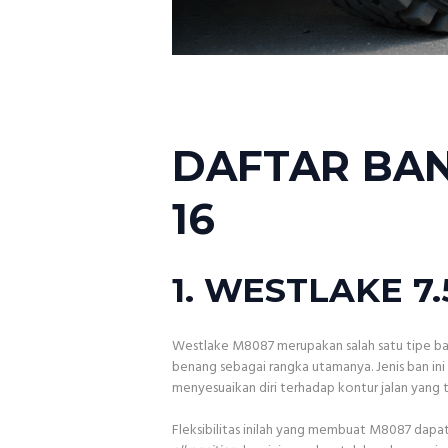
DAFTAR BAN
16
1. WESTLAKE 7.
Westlake M8087 merupakan salah satu tipe ban
benang sebagai rangka utamanya. Jenis ban ini 
menyesuaikan diri terhadap kontur jalan yang t
Fleksibilitas inilah yang membuat M8087 dapat