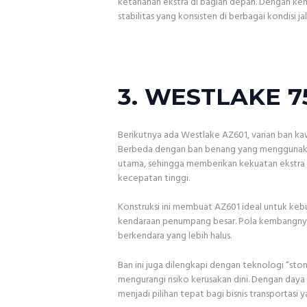
ketahanan ekstra di bagian depan. Dengan ke
stabilitas yang konsisten di berbagai kondisi ja
3. WESTLAKE 7
Berikutnya ada Westlake AZ601, varian ban kaw
Berbeda dengan ban benang yang menggunakan
utama, sehingga memberikan kekuatan ekstra 
kecepatan tinggi.
Konstruksi ini membuat AZ601 ideal untuk kebutu
kendaraan penumpang besar. Pola kembangnya
berkendara yang lebih halus.
Ban ini juga dilengkapi dengan teknologi “ston
mengurangi risiko kerusakan dini. Dengan daya
menjadi pilihan tepat bagi bisnis transportasi