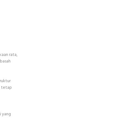
kaan rata,
 basah
ruktur
g tetap
i yang