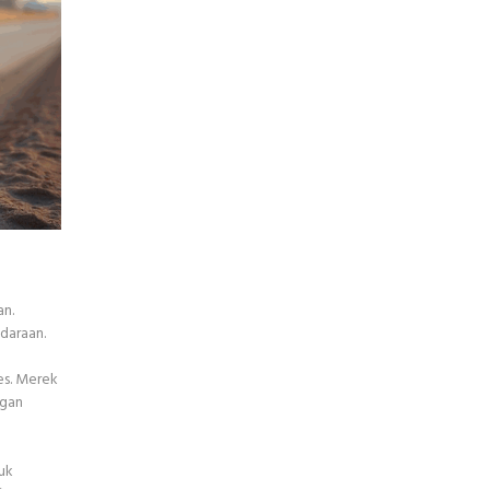
an.
daraan.
es. Merek
ngan
tuk