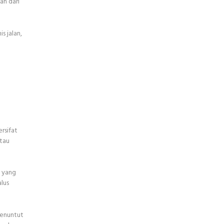
ah dari
s jalan,
rsifat
atau
k yang
lus
menuntut