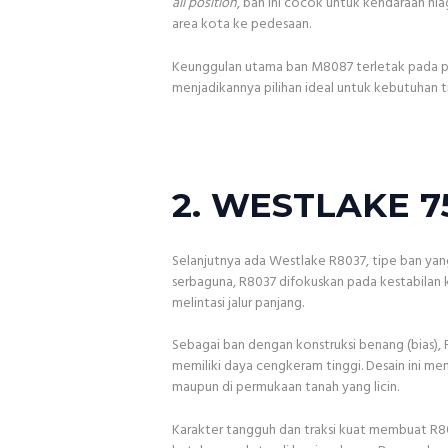
all position
, ban ini cocok untuk kendaraan nia
area kota ke pedesaan.
Keunggulan utama ban M8087 terletak pada pol
menjadikannya pilihan ideal untuk kebutuhan tr
2. WESTLAKE 7
Selanjutnya ada Westlake R8037, tipe ban yan
serbaguna, R8037 difokuskan pada kestabilan
melintasi jalur panjang.
Sebagai ban dengan konstruksi benang (bias),
memiliki daya cengkeram tinggi. Desain ini me
maupun di permukaan tanah yang licin.
Karakter tangguh dan traksi kuat membuat R8