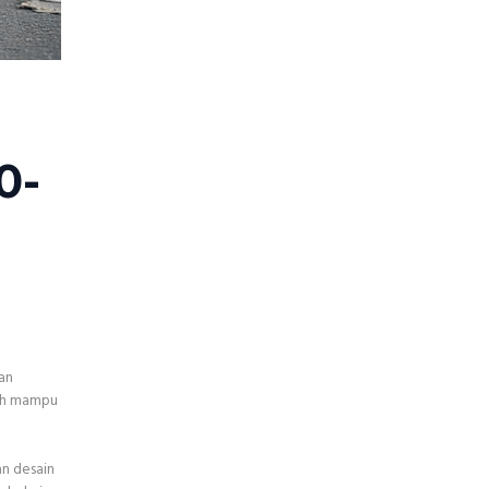
0-
an
bih mampu
an desain