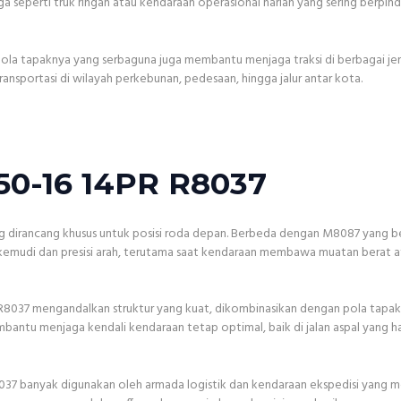
ga seperti truk ringan atau kendaraan operasional harian yang sering berpind
a tapaknya yang serbaguna juga membantu menjaga traksi di berbagai jeni
ansportasi di wilayah perkebunan, pedesaan, hingga jalur antar kota.
50-16 14PR R8037
g dirancang khusus untuk posisi roda depan. Berbeda dengan M8087 yang be
 kemudi dan presisi arah, terutama saat kendaraan membawa muatan berat 
 R8037 mengandalkan struktur yang kuat, dikombinasikan dengan pola tapa
mbantu menjaga kendali kendaraan tetap optimal, baik di jalan aspal yang ha
037 banyak digunakan oleh armada logistik dan kendaraan ekspedisi yang 