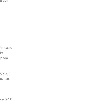
an dan
rkotaan.
gka
n pada
s, atau
amanan
ke AZ601