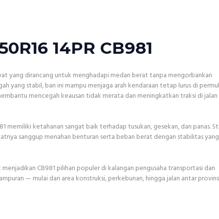
50R16 14PR CB981
awat yang dirancang untuk menghadapi medan berat tanpa mengorbankan
ngah yang stabil, ban ini mampu menjaga arah kendaraan tetap lurus di permu
membantu mencegah keausan tidak merata dan meningkatkan traksi di jalan
 memiliki ketahanan sangat baik terhadap tusukan, gesekan, dan panas. St
atnya sanggup menahan benturan serta beban berat dengan stabilitas yan
menjadikan CB981 pilihan populer di kalangan pengusaha transportasi dan
puran — mulai dari area konstruksi, perkebunan, hingga jalan antar provins