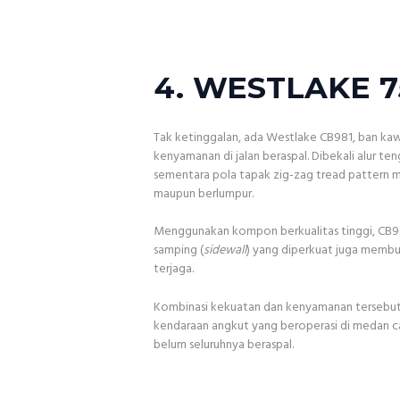
4. WESTLAKE 7
Tak ketinggalan, ada Westlake CB981, ban k
kenyamanan di jalan beraspal. Dibekali alur te
sementara pola tapak zig-zag tread pattern 
maupun berlumpur.
Menggunakan kompon berkualitas tinggi, CB981
samping (
sidewall
) yang diperkuat juga membu
terjaga.
Kombinasi kekuatan dan kenyamanan tersebut 
kendaraan angkut yang beroperasi di medan cam
belum seluruhnya beraspal.