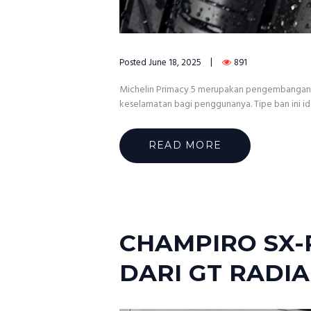
Posted
June 18, 2025
891
Michelin Primacy 5 merupakan pengembangan t
keselamatan bagi penggunanya. Tipe ban ini ide
READ MORE
CHAMPIRO SX-
DARI GT RADIA