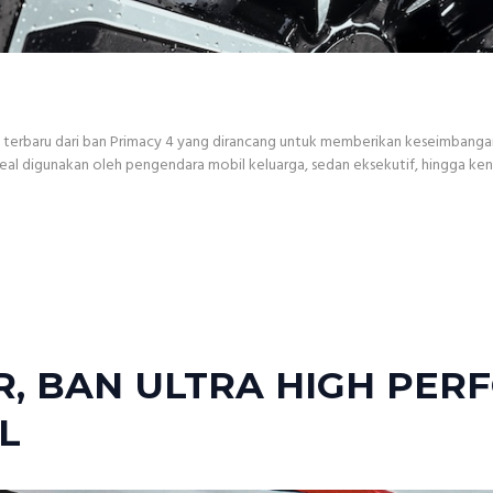
erbaru dari ban Primacy 4 yang dirancang untuk memberikan keseimbanga
al digunakan oleh pengendara mobil keluarga, sedan eksekutif, hingga kendar
R, BAN ULTRA HIGH PE
L