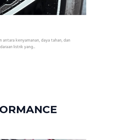
n antara kenyamanan, daya tahan, dan
aan listrik yang...
RFORMANCE