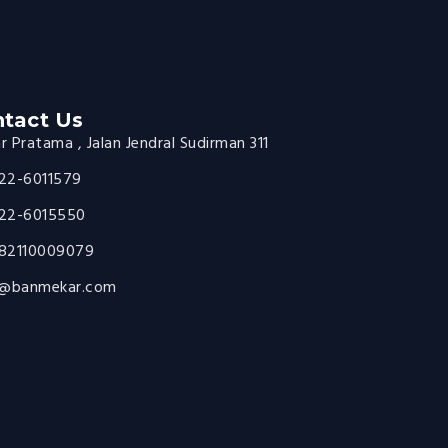
tact Us
 Pratama , Jalan Jendral Sudirman 311
22-6011579
22-6015550
82110009079
o@banmekar.com