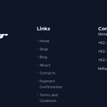
Links
Con
Mekar
Home
+62-
Shop
+62-
Blog
+62-
About
hell
Contacts
Payment
Confirmation
Terms and
Condition