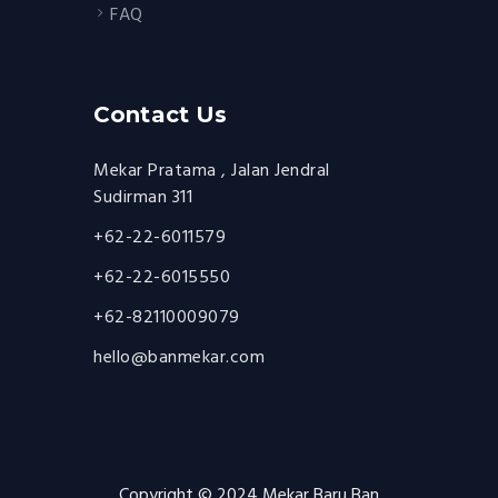
FAQ
Contact Us
Mekar Pratama , Jalan Jendral
Sudirman 311
+62-22-6011579
+62-22-6015550
+62-82110009079
hello@banmekar.com
Copyright © 2024 Mekar Baru Ban