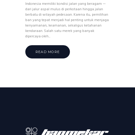
Indonesia memiliki kondisi jalan yang beragam —
dari jalur aspal mulus di perkotaan hingga jalan
berbatu di wilayah pedesaan. Karena itu, pemilihan
ban yang tepat menjadi hal penting untuk menjaga
kenyamanan, keamanan, sekaligus ketahanan
kendaraan. Salah satu merek yang banyak
dipercaya oleh...
READ MORE