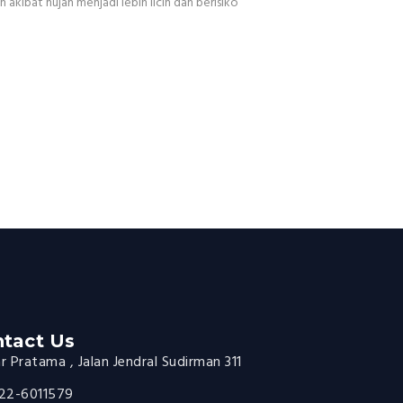
kibat hujan menjadi lebih licin dan berisiko
tact Us
 Pratama , Jalan Jendral Sudirman 311
22-6011579