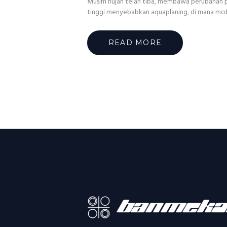
Musim hujan telah tiba, membawa perubahan pad
tinggi menyebabkan aquaplaning, di mana mobil k
READ MORE