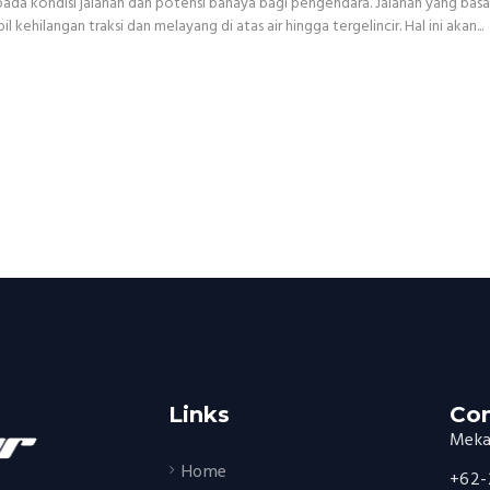
a kondisi jalanan dan potensi bahaya bagi pengendara. Jalanan yang basah a
ehilangan traksi dan melayang di atas air hingga tergelincir. Hal ini akan...
Links
Con
Mekar
Home
+62-