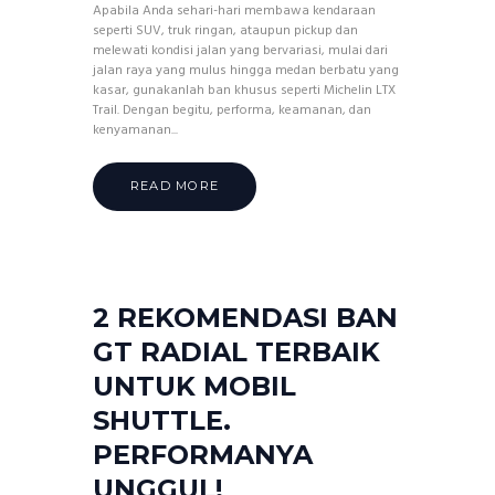
Apabila Anda sehari-hari membawa kendaraan
seperti SUV, truk ringan, ataupun pickup dan
melewati kondisi jalan yang bervariasi, mulai dari
jalan raya yang mulus hingga medan berbatu yang
kasar, gunakanlah ban khusus seperti Michelin LTX
Trail. Dengan begitu, performa, keamanan, dan
kenyamanan...
READ MORE
2 REKOMENDASI BAN
GT RADIAL TERBAIK
UNTUK MOBIL
SHUTTLE.
PERFORMANYA
UNGGUL!